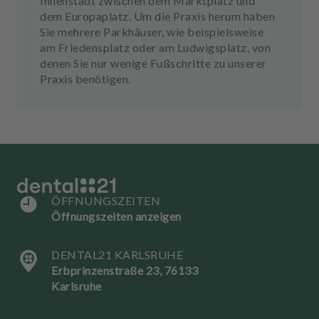
Innenstadt zwischen dem Marktplatz und
dem Europaplatz. Um die Praxis herum haben
Sie mehrere Parkhäuser, wie beispielsweise
am Friedensplatz oder am Ludwigsplatz, von
denen Sie nur wenige Fußschritte zu unserer
Praxis benötigen.
ÖFFNUNGSZEITEN
Öffnungszeiten anzeigen
DENTAL21 KARLSRUHE
Erbprinzenstraße 23, 76133
Karlsruhe