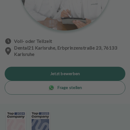
n
d
l
u
n
g
Voll- oder Teilzeit
e
n
Dental21 Karlsruhe, Erbprinzenstraße 23, 76133
Karlsruhe
T
e
a
Jetzt bewerben
m
Frage stellen
J
o
b
s
A