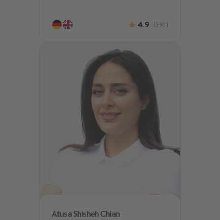
4.9
(
595
)
Atusa Shisheh Chian