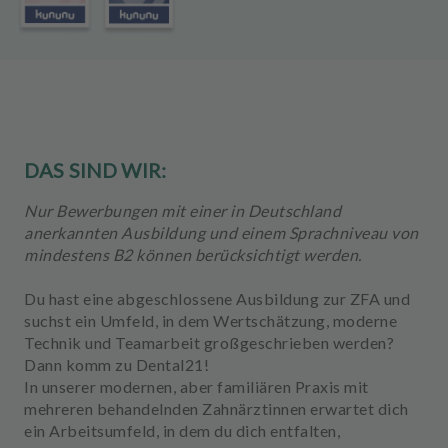
u
s
s
t
a
t
t
u
DAS SIND WIR:
n
g
Nur Bewerbungen mit einer in Deutschland
anerkannten Ausbildung und einem Sprachniveau von
mindestens B2 können berücksichtigt werden.
Du hast eine abgeschlossene Ausbildung zur ZFA und
suchst ein Umfeld, in dem Wertschätzung, moderne
Technik und Teamarbeit großgeschrieben werden?
Dann komm zu
Dental21!
In unserer modernen, aber familiären Praxis mit
mehreren behandelnden Zahnärztinnen erwartet dich
ein Arbeitsumfeld, in dem du dich entfalten,