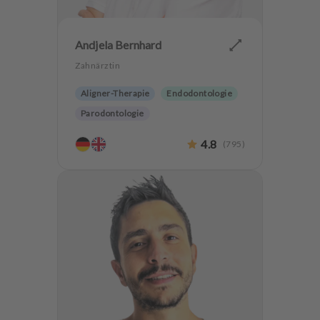
Andjela Bernhard
Zahnärztin
Aligner-Therapie
Endodontologie
Parodontologie
Ästhetische Zahnheilkunde
4.8
(
795
)
Hochwertiger Zahnersatz
CMD
Kieferorthopädie