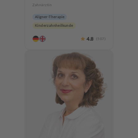
Zahnärztin
Aligner-Therapie
Kinderzahnheilkunde
Endodontologie
Parodontologie
4.8
(
507
)
Ästhetische Zahnheilkunde
Hochwertiger Zahnersatz
CMD
Zahnerhaltung
Angstpatienten