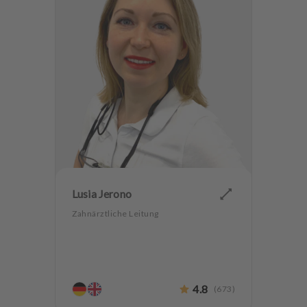
Lusia Jerono
Zahnärztliche Leitung
4.8
(
673
)