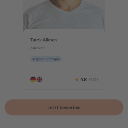
Tarek Alkhen
Zahnarzt
Aligner-Therapie
4.8
(
305
)
Jetzt bewerben