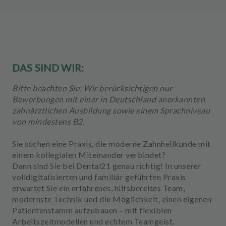
u
s
s
t
a
t
DAS SIND WIR:
t
u
Bitte beachten Sie: Wir berücksichtigen nur
n
Bewerbungen mit einer in Deutschland anerkannten
g
zahnärztlichen Ausbildung sowie einem Sprachniveau
von mindestens B2.
Sie suchen eine Praxis, die moderne Zahnheilkunde mit
einem kollegialen Miteinander verbindet?
Dann sind Sie bei
Dental21
genau richtig! In unserer
volldigitalisierten und familiär geführten Praxis
erwartet Sie ein erfahrenes, hilfsbereites Team,
modernste Technik und die Möglichkeit, einen eigenen
Patientenstamm aufzubauen – mit flexiblen
Arbeitszeitmodellen und echtem Teamgeist.