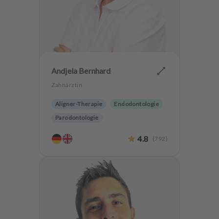
Andjela Bernhard
Zahnärztin
Aligner-Therapie
Endodontologie
Parodontologie
Ästhetische Zahnheilkunde
4.8
(
792
)
Hochwertiger Zahnersatz
CMD
Kieferorthopädie