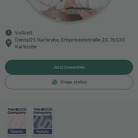
n
d
l
u
n
Vollzeit
g
Dental21 Karlsruhe, Erbprinzenstraße 23, 76133
e
Karlsruhe
n
T
Jetzt bewerben
e
a
Frage stellen
m
J
o
b
s
A