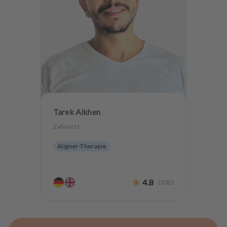
Tarek Alkhen
Zahnarzt
Aligner-Therapie
4.8
(
302
)