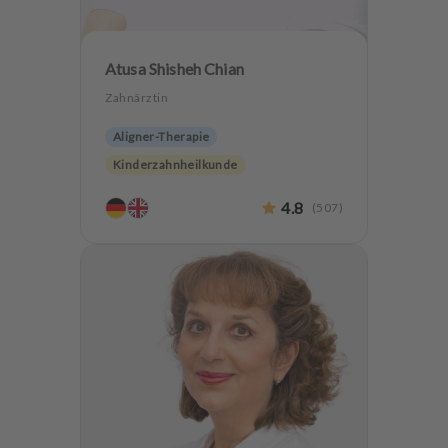
Atusa Shisheh Chian
Zahnärztin
Aligner-Therapie
Kinderzahnheilkunde
Endodontologie
Parodontologie
4.8
(
507
)
Ästhetische Zahnheilkunde
Hochwertiger Zahnersatz
CMD
Zahnerhaltung
Angstpatienten