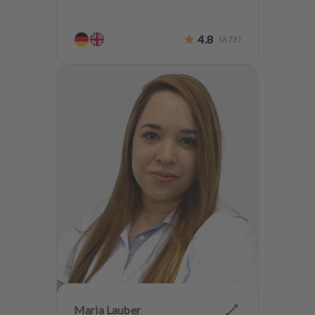
4.8
(
673
)
Maria Lauber